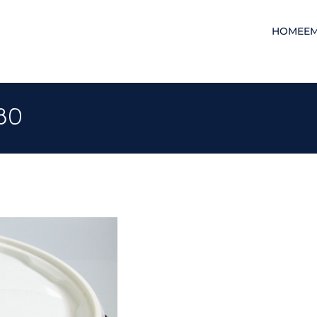
HOME
E
80