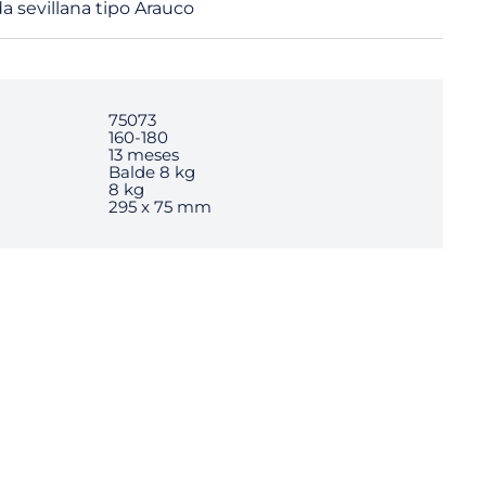
 sevillana tipo Arauco
75073
160-180
13 meses
Balde 8 kg
8 kg
295 x 75 mm