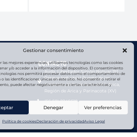
Ve
Gestionar consentimiento
Contacto
r las mejores experiencias, utilizamos tecnologías como las cookies
nar y/o acceder a la información del dispositivo. El consentimiento
Avda. Libertador Simón Bolivar 151,
ecnologías nos permitirá procesar datos como el comportamiento de
Parque Industrial Puerta de las
o las identificaciones únicas en este sitio. No consentir o retirar el
Américas, Valle de lluta, KM 1, Arica,
nto, puede afectar negativamente a ciertas características y
Región de Arica y Parinacota (XV)
(56 58) 2246610
ceptar
Denegar
Ver preferencias
Política de cookies
Declaración de privacidad
Aviso Legal