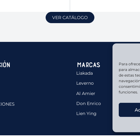
VER CATÁLOGO
ión
Marcas
Para ofrece
para almace
Liakada
de estas t
navegación 
Leverno
consentimie
funciones.
Al Amier
Don Enrico
CIONES
A
Lien Ying