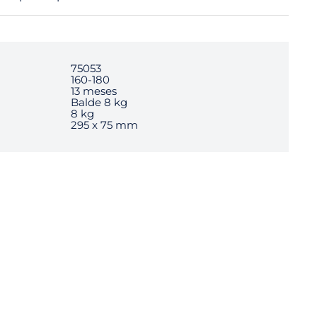
75053
160-180
13 meses
Balde 8 kg
8 kg
295 x 75 mm