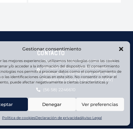
Gestionar consentimiento
Contacto
Avda. Libertador Simón Bolivar 151,
r las mejores experiencias, utilizamos tecnologías como las cookies
nar y/o acceder a la información del dispositivo. El consentimiento
Parque Industrial Puerta de las
ecnologías nos permitirá procesar datos como el comportamiento de
Américas, Valle de lluta, KM 1, Arica,
o las identificaciones únicas en este sitio. No consentir o retirar el
Región de Arica y Parinacota (XV)
nto, puede afectar negativamente a ciertas características y
(56 58) 2246610
ceptar
Denegar
Ver preferencias
Política de cookies
Declaración de privacidad
Aviso Legal
s