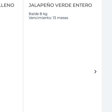
J
LLENO
JALAPEÑO VERDE ENTERO
R
Balde 8 kg
Ba
Vencimiento: 13 meses
Ve