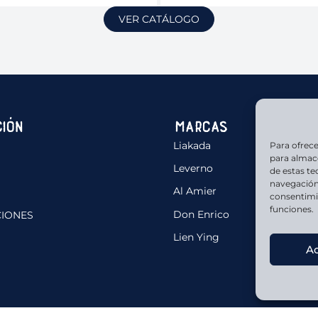
VER CATÁLOGO
ión
Marcas
Liakada
Para ofrece
para almace
Leverno
de estas t
navegación 
Al Amier
consentimie
funciones.
Don Enrico
CIONES
Lien Ying
A
Aviso legal
Accesibilidad
Declaración de Privacidad
Política de Cookie