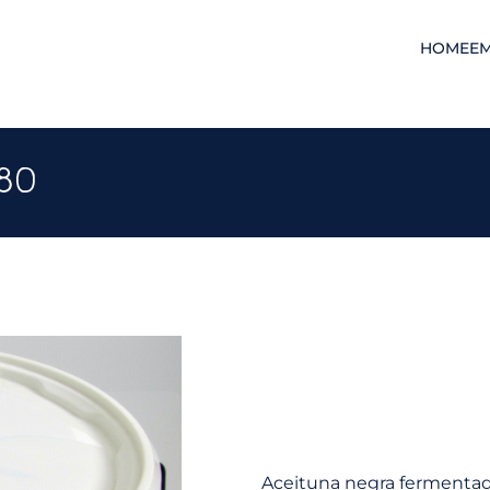
HOME
E
80
Aceituna negra fermentad