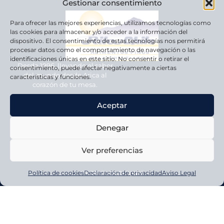
Gestionar consentimiento
Para ofrecer las mejores experiencias, utilizamos tecnologías como
las cookies para almacenar y/o acceder a la información del
dispositivo. El consentimiento de estas tecnologías nos permitirá
procesar datos como el comportamiento de navegación o las
identificaciones únicas en este sitio. No consentir o retirar el
Desde 1996, llevando el sabor
consentimiento, puede afectar negativamente a ciertas
del mundo desde Arica al
características y funciones.
corazón de tu mesa.
Aceptar
Navegación
HOME
Denegar
EMPRESA
Ver preferencias
CATÁLOGO
Política de cookies
Declaración de privacidad
Aviso Legal
CERTIFICACIONES
CONTACTO
Marcas