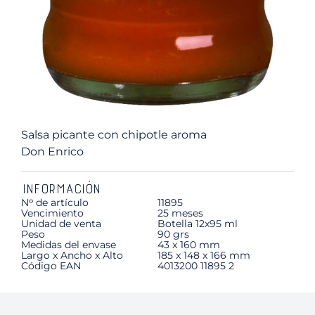
Salsa picante con chipotle aroma
Don Enrico
INFORMACIÓN
Nᵒ de artículo
11895
Vencimiento
25 meses
Unidad de venta
Botella 12x95 ml
Peso
90 grs
Medidas del envase
43 x 160 mm
Largo x Ancho x Alto
185 x 148 x 166 mm
Código EAN
4013200 11895 2