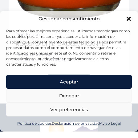
Gestionar consentimiento
Para ofrecer las mejores experiencias, utilizamos tecnologías como
Don Enrico
las cookies para almacenar y/o acceder a la información del
dispositivo. El consentimiento de estas tecnologías nos permitirá
ROCOTO CHILI SAUCE, PICANTE
procesar datos como el comportamiento de navegación o las
identificaciones únicas en este sitio. No consentir o retirar el
Botella.12x95 ml
consentimiento, puede afectar negativamente a ciertas
Vencimiento: 25 meses
características y funciones.
VER CATÁLOGO
Aceptar
Denegar
Ver preferencias
Política de cookies
Declaración de privacidad
Aviso Legal