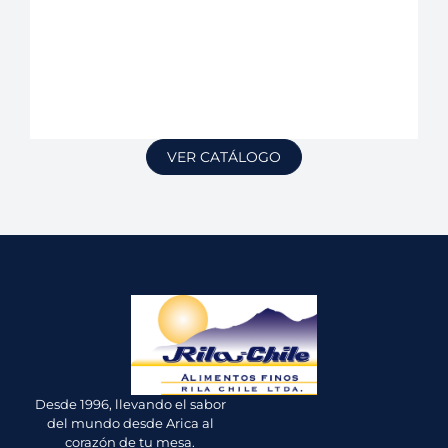
VER CATÁLOGO
Desde 1996, llevando el sabor
del mundo desde Arica al
corazón de tu mesa.